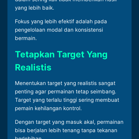
yang lebih baik.
Fokus yang lebih efektif adalah pada
pengelolaan modal dan konsistensi
bermain.
Tetapkan Target Yang
Realistis
Menentukan target yang realistis sangat
penting agar permainan tetap seimbang.
Target yang terlalu tinggi sering membuat
pemain kehilangan kontrol.
Dengan target yang masuk akal, permainan
bisa berjalan lebih tenang tanpa tekanan
berlebihan.