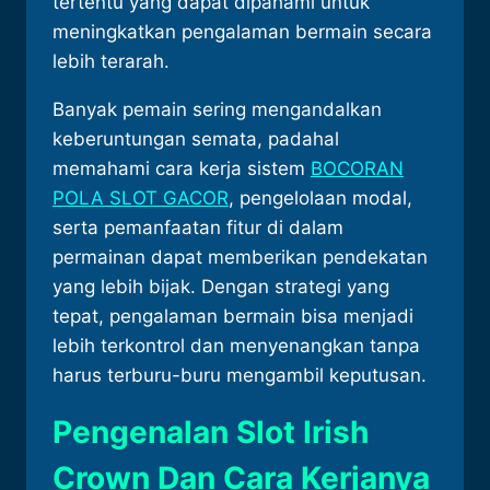
tertentu yang dapat dipahami untuk
meningkatkan pengalaman bermain secara
lebih terarah.
Banyak pemain sering mengandalkan
keberuntungan semata, padahal
memahami cara kerja sistem
BOCORAN
POLA SLOT GACOR
, pengelolaan modal,
serta pemanfaatan fitur di dalam
permainan dapat memberikan pendekatan
yang lebih bijak. Dengan strategi yang
tepat, pengalaman bermain bisa menjadi
lebih terkontrol dan menyenangkan tanpa
harus terburu-buru mengambil keputusan.
Pengenalan Slot Irish
Crown Dan Cara Kerjanya