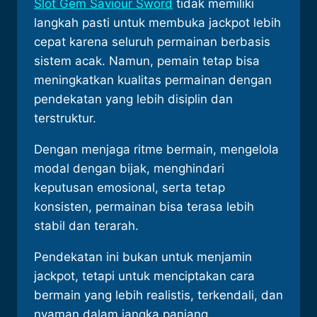
Slot Gem Saviour Sword
tidak memiliki
langkah pasti untuk membuka jackpot lebih
cepat karena seluruh permainan berbasis
sistem acak. Namun, pemain tetap bisa
meningkatkan kualitas permainan dengan
pendekatan yang lebih disiplin dan
terstruktur.
Dengan menjaga ritme bermain, mengelola
modal dengan bijak, menghindari
keputusan emosional, serta tetap
konsisten, permainan bisa terasa lebih
stabil dan terarah.
Pendekatan ini bukan untuk menjamin
jackpot, tetapi untuk menciptakan cara
bermain yang lebih realistis, terkendali, dan
nyaman dalam jangka panjang.