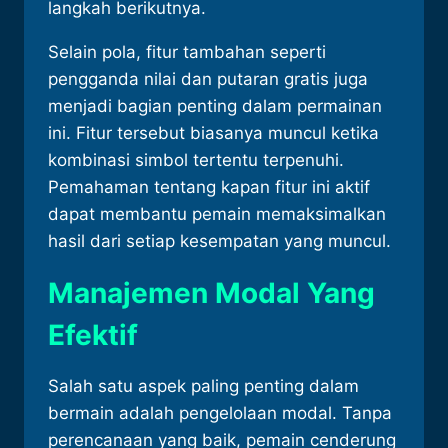
langkah berikutnya.
Selain pola, fitur tambahan seperti
pengganda nilai dan putaran gratis juga
menjadi bagian penting dalam permainan
ini. Fitur tersebut biasanya muncul ketika
kombinasi simbol tertentu terpenuhi.
Pemahaman tentang kapan fitur ini aktif
dapat membantu pemain memaksimalkan
hasil dari setiap kesempatan yang muncul.
Manajemen Modal Yang
Efektif
Salah satu aspek paling penting dalam
bermain adalah pengelolaan modal. Tanpa
perencanaan yang baik, pemain cenderung