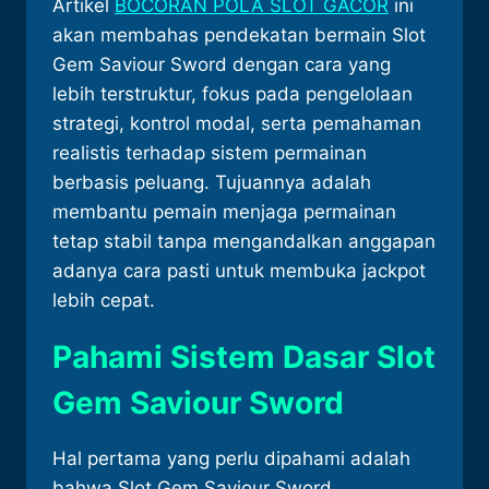
Artikel
BOCORAN POLA SLOT GACOR
ini
akan membahas pendekatan bermain Slot
Gem Saviour Sword dengan cara yang
lebih terstruktur, fokus pada pengelolaan
strategi, kontrol modal, serta pemahaman
realistis terhadap sistem permainan
berbasis peluang. Tujuannya adalah
membantu pemain menjaga permainan
tetap stabil tanpa mengandalkan anggapan
adanya cara pasti untuk membuka jackpot
lebih cepat.
Pahami Sistem Dasar Slot
Gem Saviour Sword
Hal pertama yang perlu dipahami adalah
bahwa Slot Gem Saviour Sword