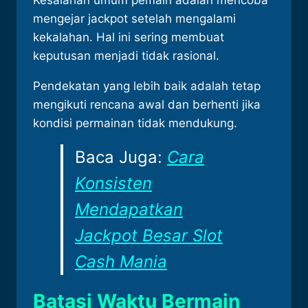
Kesalahan umum pemain adalah mencoba
mengejar jackpot setelah mengalami
kekalahan. Hal ini sering membuat
keputusan menjadi tidak rasional.
Pendekatan yang lebih baik adalah tetap
mengikuti rencana awal dan berhenti jika
kondisi permainan tidak mendukung.
Baca Juga:
Cara
Konsisten
Mendapatkan
Jackpot Besar Slot
Cash Mania
Batasi Waktu Bermain