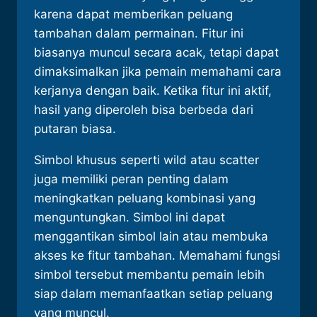
karena dapat memberikan peluang
tambahan dalam permainan. Fitur ini
biasanya muncul secara acak, tetapi dapat
dimaksimalkan jika pemain memahami cara
kerjanya dengan baik. Ketika fitur ini aktif,
hasil yang diperoleh bisa berbeda dari
putaran biasa.
Simbol khusus seperti wild atau scatter
juga memiliki peran penting dalam
meningkatkan peluang kombinasi yang
menguntungkan. Simbol ini dapat
menggantikan simbol lain atau membuka
akses ke fitur tambahan. Memahami fungsi
simbol tersebut membantu pemain lebih
siap dalam memanfaatkan setiap peluang
yang muncul.