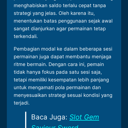
menghabiskan saldo terlalu cepat tanpa
strategi yang jelas. Oleh karena itu,
menentukan batas penggunaan sejak awal
sangat dianjurkan agar permainan tetap
terkendali.
Pembagian modal ke dalam beberapa sesi
permainan juga dapat membantu menjaga
ritme bermain. Dengan cara ini, pemain
tidak hanya fokus pada satu sesi saja,
tetapi memiliki kesempatan lebih panjang
untuk mengamati pola permainan dan
menyesuaikan strategi sesuai kondisi yang
terjadi.
Baca Juga:
Slot Gem
Saviour Sword