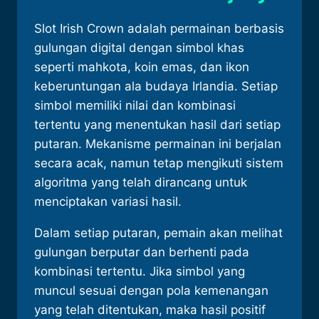
Slot Irish Crown adalah permainan berbasis
gulungan digital dengan simbol khas
seperti mahkota, koin emas, dan ikon
keberuntungan ala budaya Irlandia. Setiap
simbol memiliki nilai dan kombinasi
tertentu yang menentukan hasil dari setiap
putaran. Mekanisme permainan ini berjalan
secara acak, namun tetap mengikuti sistem
algoritma yang telah dirancang untuk
menciptakan variasi hasil.
Dalam setiap putaran, pemain akan melihat
gulungan berputar dan berhenti pada
kombinasi tertentu. Jika simbol yang
muncul sesuai dengan pola kemenangan
yang telah ditentukan, maka hasil positif