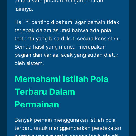
antara satu putaran dengan putaran
lainnya.
Hal ini penting dipahami agar pemain tidak
terjebak dalam asumsi bahwa ada pola
tertentu yang bisa diikuti secara konsisten.
Semua hasil yang muncul merupakan
bagian dari variasi acak yang sudah diatur
oleh sistem.
Memahami Istilah Pola
Terbaru Dalam
Permainan
Banyak pemain menggunakan istilah pola
terbaru untuk menggambarkan pendekatan