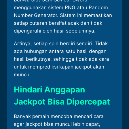
menggunakan sistem RNG atau Random
Number Generator. Sistem ini memastikan
setiap putaran bersifat acak dan tidak
dipengaruhi oleh hasil sebelumnya.
Artinya, setiap spin berdiri sendiri. Tidak
ada hubungan antara satu hasil dengan
hasil berikutnya, sehingga tidak ada cara
untuk memprediksi kapan jackpot akan
muncul.
Hindari Anggapan
Jackpot Bisa Dipercepat
Banyak pemain mencoba mencari cara
agar jackpot bisa muncul lebih cepat,