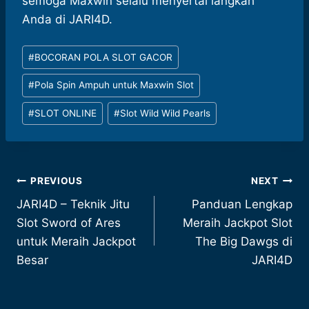
semoga Maxwin selalu menyertai langkah
Anda di JARI4D.
Post
#
BOCORAN POLA SLOT GACOR
Tags:
#
Pola Spin Ampuh untuk Maxwin Slot
#
SLOT ONLINE
#
Slot Wild Wild Pearls
Post
PREVIOUS
NEXT
JARI4D – Teknik Jitu
Panduan Lengkap
navigation
Slot Sword of Ares
Meraih Jackpot Slot
untuk Meraih Jackpot
The Big Dawgs di
Besar
JARI4D