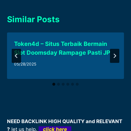
Similar Posts
Token4d – Situs Terbaik Bermain
Slot Doomsday Rampage Pasti JP
05/28/2025
NEED BACKLINK HIGH QUALITY and RELEVANT
?
let us help.
click here