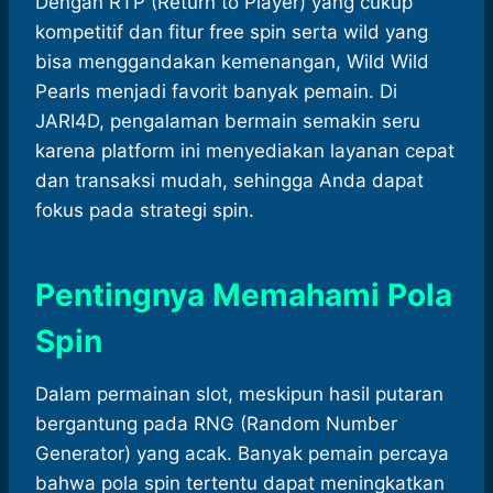
Dengan RTP (Return to Player) yang cukup
kompetitif dan fitur free spin serta wild yang
bisa menggandakan kemenangan, Wild Wild
Pearls menjadi favorit banyak pemain. Di
JARI4D, pengalaman bermain semakin seru
karena platform ini menyediakan layanan cepat
dan transaksi mudah, sehingga Anda dapat
fokus pada strategi spin.
Pentingnya Memahami Pola
Spin
Dalam permainan slot, meskipun hasil putaran
bergantung pada RNG (Random Number
Generator) yang acak. Banyak pemain percaya
bahwa pola spin tertentu dapat meningkatkan