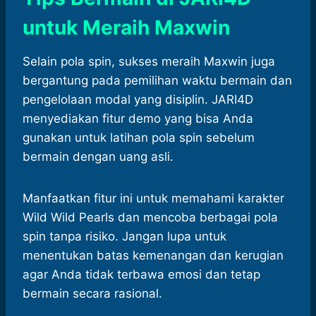
untuk Meraih Maxwin
Selain pola spin, sukses meraih Maxwin juga
bergantung pada pemilihan waktu bermain dan
pengelolaan modal yang disiplin. JARI4D
menyediakan fitur demo yang bisa Anda
gunakan untuk latihan pola spin sebelum
bermain dengan uang asli.
Manfaatkan fitur ini untuk memahami karakter
Wild Wild Pearls dan mencoba berbagai pola
spin tanpa risiko. Jangan lupa untuk
menentukan batas kemenangan dan kerugian
agar Anda tidak terbawa emosi dan tetap
bermain secara rasional.