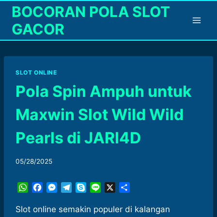
Skip
BOCORAN POLA SLOT
to
GACOR
content
SLOT ONLINE
Pola Spin Ampuh untuk
Maxwin Slot Wild Wild
Pearls di JARI4D
05/28/2025
W
F
M
T
S
L
X
S
h
a
e
e
k
i
h
a
c
s
l
y
n
a
Slot online semakin populer di kalangan