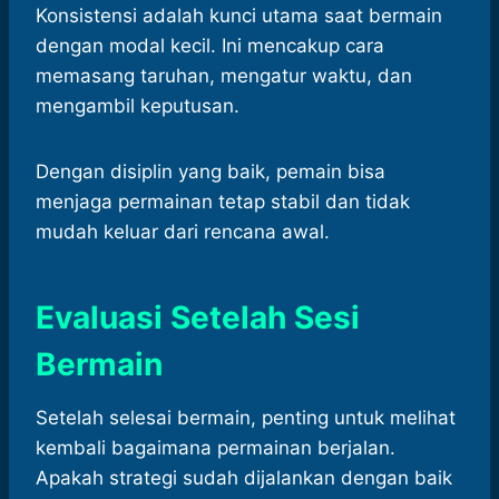
Konsistensi adalah kunci utama saat bermain
dengan modal kecil. Ini mencakup cara
memasang taruhan, mengatur waktu, dan
mengambil keputusan.
Dengan disiplin yang baik, pemain bisa
menjaga permainan tetap stabil dan tidak
mudah keluar dari rencana awal.
Evaluasi Setelah Sesi
Bermain
Setelah selesai bermain, penting untuk melihat
kembali bagaimana permainan berjalan.
Apakah strategi sudah dijalankan dengan baik