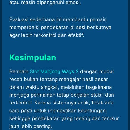
atau masih dipengaruhi emosi.
Evaluasi sederhana ini membantu pemain
memperbaiki pendekatan di sesi berikutnya
agar lebih terkontrol dan efektif.
Kesimpulan
Bermain
Slot Mahjong Ways 2
dengan modal
receh bukan tentang mengejar hasil besar
dalam waktu singkat, melainkan bagaimana
menjaga permainan tetap berjalan stabil dan
terkontrol. Karena sistemnya acak, tidak ada
cara pasti untuk memastikan keuntungan,
sehingga pendekatan yang tenang dan terukur
jauh lebih penting.