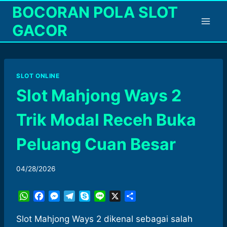
Skip
BOCORAN POLA SLOT
to
GACOR
content
SLOT ONLINE
Slot Mahjong Ways 2
Trik Modal Receh Buka
Peluang Cuan Besar
04/28/2026
W
F
M
T
S
L
X
S
h
a
e
e
k
i
h
a
c
s
l
y
n
a
Slot Mahjong Ways 2 dikenal sebagai salah