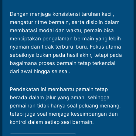
Dengan menjaga konsistensi taruhan kecil,
mengatur ritme bermain, serta disiplin dalam
membatasi modal dan waktu, pemain bisa
menciptakan pengalaman bermain yang lebih
nyaman dan tidak terburu-buru. Fokus utama
sebaiknya bukan pada hasil akhir, tetapi pada
bagaimana proses bermain tetap terkendali
dari awal hingga selesai.
Pendekatan ini membantu pemain tetap
berada dalam jalur yang aman, sehingga
permainan tidak hanya soal peluang menang,
tetapi juga soal menjaga keseimbangan dan
kontrol dalam setiap sesi bermain.
Post