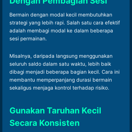
Dengan Pembagian Sesi
Bermain dengan modal kecil membutuhkan
strategi yang lebih rapi. Salah satu cara efektif
adalah membagi modal ke dalam beberapa
sesi permainan.
Misalnya, daripada langsung menggunakan
seluruh saldo dalam satu waktu, lebih baik
dibagi menjadi beberapa bagian kecil. Cara ini
membantu memperpanjang durasi bermain
sekaligus menjaga kontrol terhadap risiko.
Gunakan Taruhan Kecil
Secara Konsisten