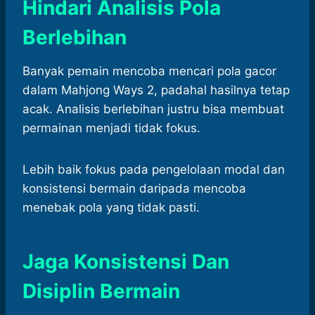
Hindari Analisis Pola
Berlebihan
Banyak pemain mencoba mencari pola gacor
dalam Mahjong Ways 2, padahal hasilnya tetap
acak. Analisis berlebihan justru bisa membuat
permainan menjadi tidak fokus.
Lebih baik fokus pada pengelolaan modal dan
konsistensi bermain daripada mencoba
menebak pola yang tidak pasti.
Jaga Konsistensi Dan
Disiplin Bermain