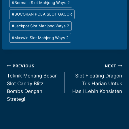
#
Bermain Slot Mahjong Ways 2
Tags:
#
BOCORAN POLA SLOT GACOR
#
Jackpot Slot Mahjong Ways 2
#
Maxwin Slot Mahjong Ways 2
Post
PREVIOUS
NEXT
Teknik Menang Besar
Slot Floating Dragon
navigation
Slot Candy Blitz
Trik Harian Untuk
Bombs Dengan
Hasil Lebih Konsisten
Strategi