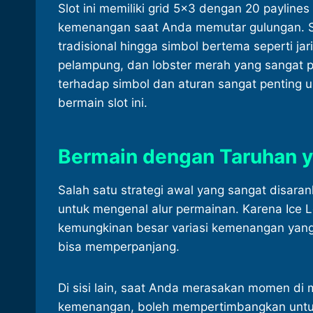
Slot ini memiliki grid 5×3 dengan 20 payline
kemenangan saat Anda memutar gulungan. Sim
tradisional hingga simbol bertema seperti jar
pelampung, dan lobster merah yang sangat 
terhadap simbol dan aturan sangat penting
bermain slot ini.
Bermain dengan Taruhan 
Salah satu strategi awal yang sangat disara
untuk mengenal alur permainan. Karena Ice Lo
kemungkinan besar variasi kemenangan yang 
bisa memperpanjang.
Di sisi lain, saat Anda merasakan momen di
kemenangan, boleh mempertimbangkan untuk 