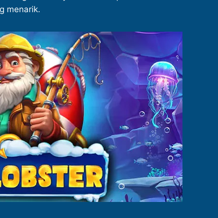
g menarik.