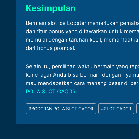
Kesimpulan
Bermain slot Ice Lobster memerlukan pema
dan fitur bonus yang ditawarkan untuk mema
memulai dengan taruhan kecil, memanfaatka
dari bonus promosi.
Selain itu, pemilihan waktu bermain yang tep
kunci agar Anda bisa bermain dengan nyaman
mau mendapatkan cara menang besar di perma
POLA SLOT GACOR
.
Post
#
BOCORAN POLA SLOT GACOR
#
SLOT GACOR
Tags: