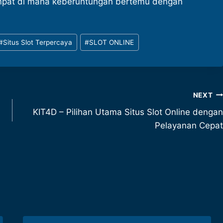
tempat di mana keberuntungan bertemu dengan
#
Situs Slot Terpercaya
#
SLOT ONLINE
NEXT
KIT4D – Pilihan Utama Situs Slot Online dengan
Pelayanan Cepat