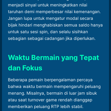
menjadi sinyal untuk meningkatkan nilai
taruhan demi memperbesar nilai kemenangan.
Jangan lupa untuk mengatur modal secara
bijak hindari menghabiskan semua saldo hanya
untuk satu sesi spin, dan selalu sisihkan
sebagian sebagai cadangan jika diperlukan.
Waktu Bermain yang Tepat
dan Fokus
Beberapa pemain berpengalaman percaya
bahwa waktu bermain mempengaruhi peluang
menang. Misalnya, bermain di luar jam sibuk
atau saat turnover game rendah dianggap
memberikan peluang RTP lebih stabil.