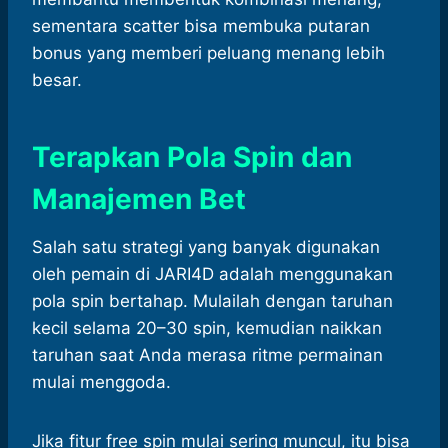
sementara scatter bisa membuka putaran
bonus yang memberi peluang menang lebih
besar.
Terapkan Pola Spin dan
Manajemen Bet
Salah satu strategi yang banyak digunakan
oleh pemain di JARI4D adalah menggunakan
pola spin bertahap. Mulailah dengan taruhan
kecil selama 20–30 spin, kemudian naikkan
taruhan saat Anda merasa ritme permainan
mulai menggoda.
Jika fitur free spin mulai sering muncul, itu bisa