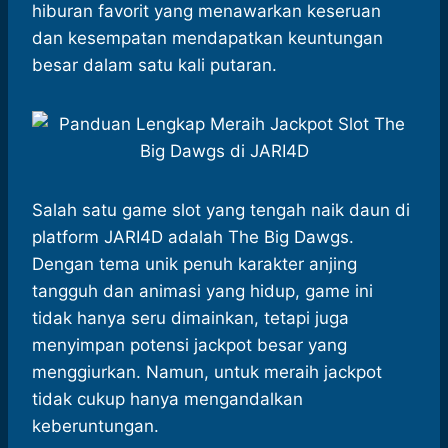
t
e
s
e
p
e
r
hiburan favorit yang menawarkan keseruan
s
b
e
g
e
e
dan kesempatan mendapatkan keuntungan
A
o
n
r
besar dalam satu kali putaran.
p
o
g
a
p
k
e
m
r
Salah satu game slot yang tengah naik daun di
platform JARI4D adalah The Big Dawgs.
Dengan tema unik penuh karakter anjing
tangguh dan animasi yang hidup, game ini
tidak hanya seru dimainkan, tetapi juga
menyimpan potensi jackpot besar yang
menggiurkan. Namun, untuk meraih jackpot
tidak cukup hanya mengandalkan
keberuntungan.