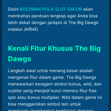
Disini
BOCORAN POLA SLOT GACOR
akan
membahas panduan lengkap agar Anda bisa
lebih dekat dengan jackpot di The Big Dawgs
melalui JARI4D.
Kenali Fitur Khusus The Big
Dawgs
Langkah awal untuk menang besar adalah
mengenali fitur dalam game. The Big Dawgs
menawarkan beragam simbol bonus, wild, dan
scatter yang menjadi kunci memicu fitur free
spin atau bonus multiplier. Wild dalam game ini
bisa menggantikan simbol lain untuk
membantu membentuk kombinasi menang,