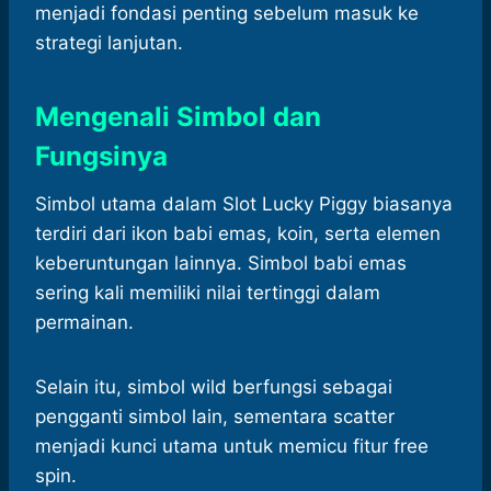
menjadi fondasi penting sebelum masuk ke
strategi lanjutan.
Mengenali Simbol dan
Fungsinya
Simbol utama dalam Slot Lucky Piggy biasanya
terdiri dari ikon babi emas, koin, serta elemen
keberuntungan lainnya. Simbol babi emas
sering kali memiliki nilai tertinggi dalam
permainan.
Selain itu, simbol wild berfungsi sebagai
pengganti simbol lain, sementara scatter
menjadi kunci utama untuk memicu fitur free
spin.