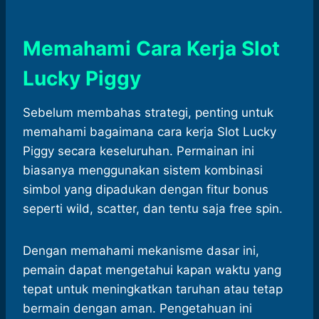
Memahami Cara Kerja Slot
Lucky Piggy
Sebelum membahas strategi, penting untuk
memahami bagaimana cara kerja Slot Lucky
Piggy secara keseluruhan. Permainan ini
biasanya menggunakan sistem kombinasi
simbol yang dipadukan dengan fitur bonus
seperti wild, scatter, dan tentu saja free spin.
Dengan memahami mekanisme dasar ini,
pemain dapat mengetahui kapan waktu yang
tepat untuk meningkatkan taruhan atau tetap
bermain dengan aman. Pengetahuan ini