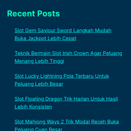
Recent Posts
Slot Gem Saviour Sword Langkah Mudah
Buka Jackpot Lebih Cepat
Teknik Bermain Slot Irish Crown Agar Peluang
Menang Lebih Tinggi
Slot Lucky Lightning Pola Terbaru Untuk
Peluang Lebih Besar
Slot Floating Dragon Trik Harian Untuk Hasil
Lebih Konsisten
Slot Mahjong Ways 2 Trik Modal Receh Buka
Peluang Cuan Besar