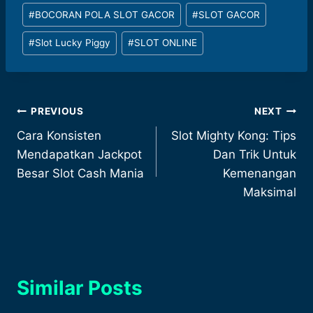
Post
#
BOCORAN POLA SLOT GACOR
#
SLOT GACOR
Tags:
#
Slot Lucky Piggy
#
SLOT ONLINE
Post
PREVIOUS
NEXT
Cara Konsisten
Slot Mighty Kong: Tips
navigation
Mendapatkan Jackpot
Dan Trik Untuk
Besar Slot Cash Mania
Kemenangan
Maksimal
Similar Posts