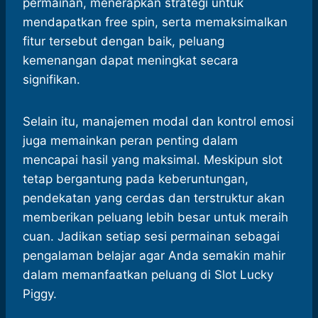
permainan, menerapkan strategi untuk
mendapatkan free spin, serta memaksimalkan
fitur tersebut dengan baik, peluang
kemenangan dapat meningkat secara
signifikan.
Selain itu, manajemen modal dan kontrol emosi
juga memainkan peran penting dalam
mencapai hasil yang maksimal. Meskipun slot
tetap bergantung pada keberuntungan,
pendekatan yang cerdas dan terstruktur akan
memberikan peluang lebih besar untuk meraih
cuan. Jadikan setiap sesi permainan sebagai
pengalaman belajar agar Anda semakin mahir
dalam memanfaatkan peluang di Slot Lucky
Piggy.