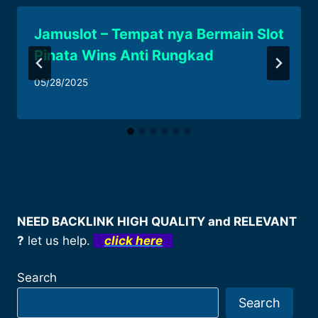
Jamuslot – Tempat nya Bermain Slot
Pinata Wins Anti Rungkad
05/28/2025
NEED BACKLINK HIGH QUALITY and RELEVANT
?
let us help.
click here
Search
Search