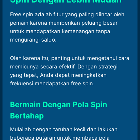
Free spin adalah fitur yang paling diincar oleh
pemain karena memberikan peluang besar
untuk mendapatkan kemenangan tanpa
mengurangi saldo.
Oleh karena itu, penting untuk mengetahui cara
memicunya secara efektif. Dengan strategi
yang tepat, Anda dapat meningkatkan
frekuensi mendapatkan free spin.
Bermain Dengan Pola Spin
Bertahap
Mulailah dengan taruhan kecil dan lakukan
beberapa putaran untuk membaca pola