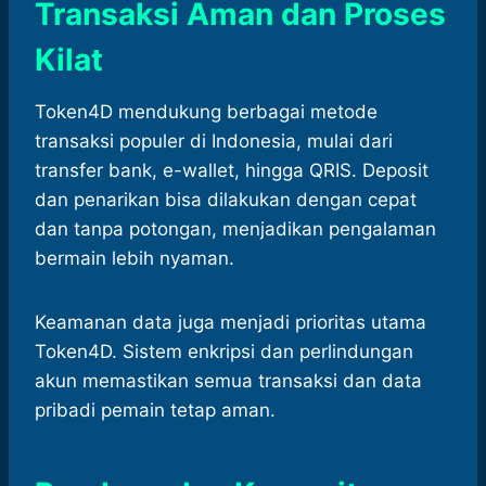
Transaksi Aman dan Proses
Kilat
Token4D mendukung berbagai metode
transaksi populer di Indonesia, mulai dari
transfer bank, e-wallet, hingga QRIS. Deposit
dan penarikan bisa dilakukan dengan cepat
dan tanpa potongan, menjadikan pengalaman
bermain lebih nyaman.
Keamanan data juga menjadi prioritas utama
Token4D. Sistem enkripsi dan perlindungan
akun memastikan semua transaksi dan data
pribadi pemain tetap aman.