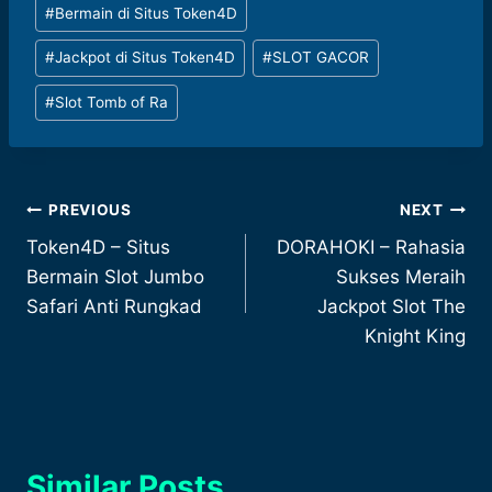
Post
#
Bermain di Situs Token4D
Tags:
#
Jackpot di Situs Token4D
#
SLOT GACOR
#
Slot Tomb of Ra
Post
PREVIOUS
NEXT
Token4D – Situs
DORAHOKI – Rahasia
navigation
Bermain Slot Jumbo
Sukses Meraih
Safari Anti Rungkad
Jackpot Slot The
Knight King
Similar Posts