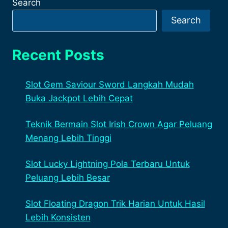
Search
Search
Recent Posts
Slot Gem Saviour Sword Langkah Mudah
Buka Jackpot Lebih Cepat
Teknik Bermain Slot Irish Crown Agar Peluang
Menang Lebih Tinggi
Slot Lucky Lightning Pola Terbaru Untuk
Peluang Lebih Besar
Slot Floating Dragon Trik Harian Untuk Hasil
Lebih Konsisten