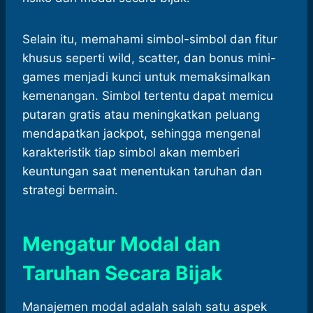
Selain itu, memahami simbol-simbol dan fitur
khusus seperti wild, scatter, dan bonus mini-
games menjadi kunci untuk memaksimalkan
kemenangan. Simbol tertentu dapat memicu
putaran gratis atau meningkatkan peluang
mendapatkan jackpot, sehingga mengenal
karakteristik tiap simbol akan memberi
keuntungan saat menentukan taruhan dan
strategi bermain.
Mengatur Modal dan
Taruhan Secara Bijak
Manajemen modal adalah salah satu aspek