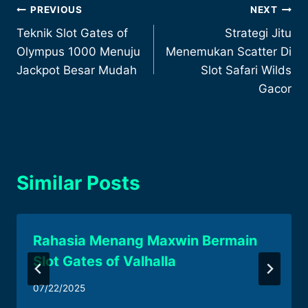
Post
PREVIOUS
NEXT
Teknik Slot Gates of
Strategi Jitu
navigation
Olympus 1000 Menuju
Menemukan Scatter Di
Jackpot Besar Mudah
Slot Safari Wilds
Gacor
Similar Posts
Rahasia Menang Maxwin Bermain
Slot Gates of Valhalla
07/22/2025