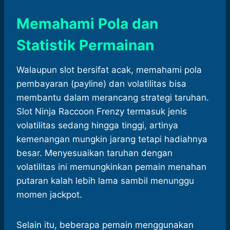
Memahami Pola dan
Statistik Permainan
Walaupun slot bersifat acak, memahami pola
pembayaran (payline) dan volatilitas bisa
membantu dalam merancang strategi taruhan.
Slot Ninja Raccoon Frenzy termasuk jenis
volatilitas sedang hingga tinggi, artinya
kemenangan mungkin jarang tetapi hadiahnya
besar. Menyesuaikan taruhan dengan
volatilitas ini memungkinkan pemain menahan
putaran kalah lebih lama sambil menunggu
momen jackpot.
Selain itu, beberapa pemain menggunakan