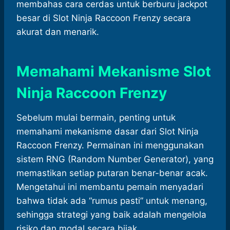
membahas cara cerdas untuk berburu jackpot
besar di Slot Ninja Raccoon Frenzy secara
akurat dan menarik.
Memahami Mekanisme Slot
Ninja Raccoon Frenzy
Sebelum mulai bermain, penting untuk
memahami mekanisme dasar dari Slot Ninja
Raccoon Frenzy. Permainan ini menggunakan
sistem RNG (Random Number Generator), yang
memastikan setiap putaran benar-benar acak.
Mengetahui ini membantu pemain menyadari
bahwa tidak ada “rumus pasti” untuk menang,
sehingga strategi yang baik adalah mengelola
risiko dan modal secara bijak.