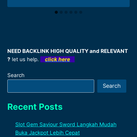
NEED BACKLINK HIGH QUALITY and RELEVANT
?
let us help.
click here
Search
Search
Recent Posts
Slot Gem Saviour Sword Langkah Mudah
Buka Jackpot Lebih Cepat