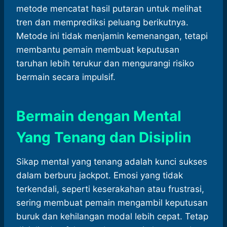
metode mencatat hasil putaran untuk melihat
tren dan memprediksi peluang berikutnya.
Metode ini tidak menjamin kemenangan, tetapi
membantu pemain membuat keputusan
taruhan lebih terukur dan mengurangi risiko
bermain secara impulsif.
Bermain dengan Mental
Yang Tenang dan Disiplin
Sikap mental yang tenang adalah kunci sukses
dalam berburu jackpot. Emosi yang tidak
terkendali, seperti keserakahan atau frustrasi,
sering membuat pemain mengambil keputusan
buruk dan kehilangan modal lebih cepat. Tetap