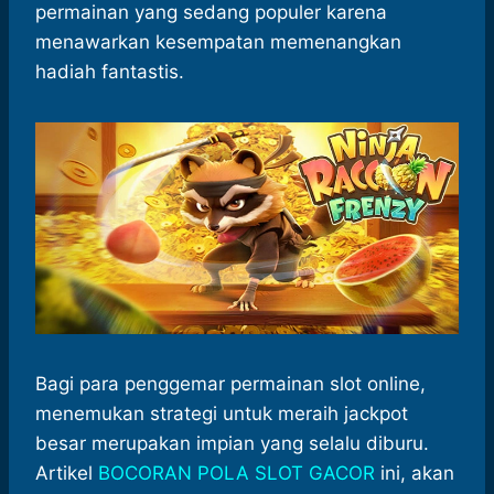
t
e
s
e
p
e
r
permainan yang sedang populer karena
s
b
e
g
e
e
menawarkan kesempatan memenangkan
A
o
n
r
hadiah fantastis.
p
o
g
a
p
k
e
m
r
Bagi para penggemar permainan slot online,
menemukan strategi untuk meraih jackpot
besar merupakan impian yang selalu diburu.
Artikel
BOCORAN POLA SLOT GACOR
ini, akan