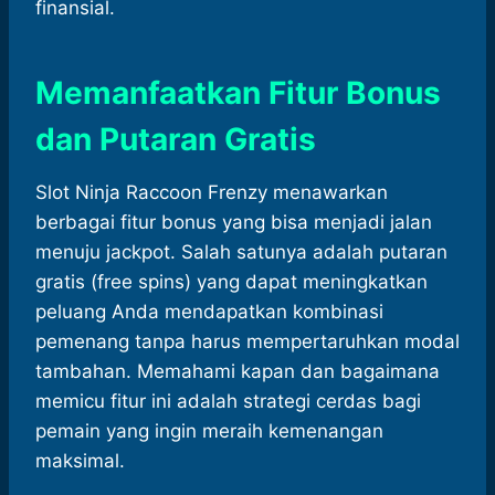
finansial.
Memanfaatkan Fitur Bonus
dan Putaran Gratis
Slot Ninja Raccoon Frenzy menawarkan
berbagai fitur bonus yang bisa menjadi jalan
menuju jackpot. Salah satunya adalah putaran
gratis (free spins) yang dapat meningkatkan
peluang Anda mendapatkan kombinasi
pemenang tanpa harus mempertaruhkan modal
tambahan. Memahami kapan dan bagaimana
memicu fitur ini adalah strategi cerdas bagi
pemain yang ingin meraih kemenangan
maksimal.