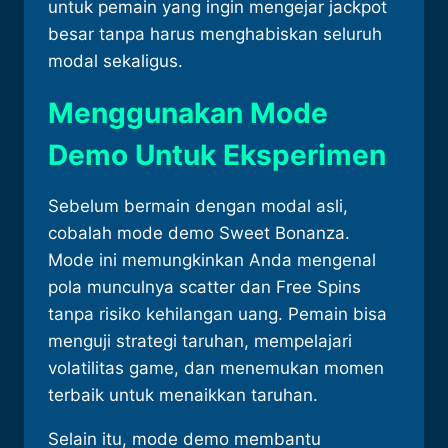
untuk pemain yang ingin mengejar jackpot
besar tanpa harus menghabiskan seluruh
modal sekaligus.
Menggunakan Mode
Demo Untuk Eksperimen
Sebelum bermain dengan modal asli,
cobalah mode demo Sweet Bonanza.
Mode ini memungkinkan Anda mengenal
pola munculnya scatter dan Free Spins
tanpa risiko kehilangan uang. Pemain bisa
menguji strategi taruhan, mempelajari
volatilitas game, dan menemukan momen
terbaik untuk menaikkan taruhan.
Selain itu, mode demo membantu