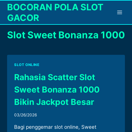
Skip
BOCORAN POLA SLOT
to
GACOR
content
Slot Sweet Bonanza 1000
SLOT ONLINE
Rahasia Scatter Slot
Sweet Bonanza 1000
Bikin Jackpot Besar
03/26/2026
Bagi penggemar slot online, Sweet