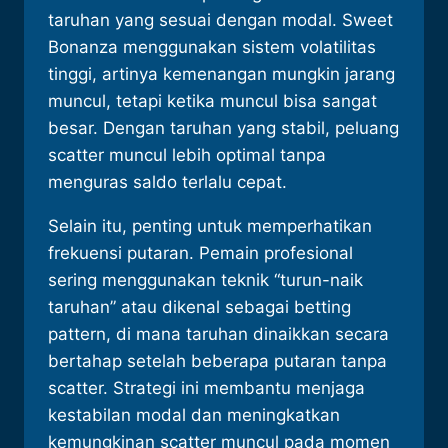
taruhan yang sesuai dengan modal. Sweet
Bonanza menggunakan sistem volatilitas
tinggi, artinya kemenangan mungkin jarang
muncul, tetapi ketika muncul bisa sangat
besar. Dengan taruhan yang stabil, peluang
scatter muncul lebih optimal tanpa
menguras saldo terlalu cepat.
Selain itu, penting untuk memperhatikan
frekuensi putaran. Pemain profesional
sering menggunakan teknik “turun-naik
taruhan” atau dikenal sebagai betting
pattern, di mana taruhan dinaikkan secara
bertahap setelah beberapa putaran tanpa
scatter. Strategi ini membantu menjaga
kestabilan modal dan meningkatkan
kemungkinan scatter muncul pada momen