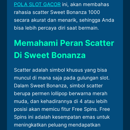
POLA SLOT GACOR
ini, akan membahas
rahasia scatter Sweet Bonanza 1000
secara akurat dan menarik, sehingga Anda
bisa lebih percaya diri saat bermain.
Memahami Peran Scatter
Di Sweet Bonanza
Scatter adalah simbol khusus yang bisa
muncul di mana saja pada gulungan slot.
Dalam Sweet Bonanza, simbol scatter
berupa permen lollipop berwarna merah
muda, dan kehadirannya di 4 atau lebih
posisi akan memicu fitur Free Spins. Free
Spins ini adalah kesempatan emas untuk
meningkatkan peluang mendapatkan