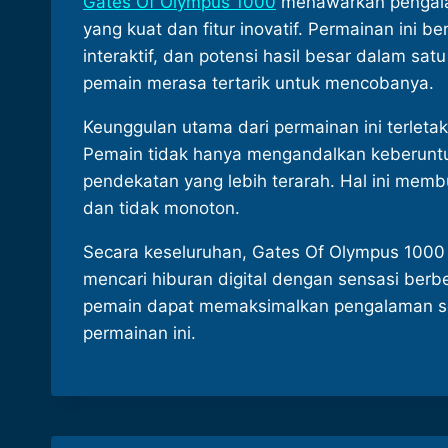
Gates Of Olympus 1000
menawarkan pengala
yang kuat dan fitur inovatif. Permainan ini
interaktif, dan potensi hasil besar dalam sat
pemain merasa tertarik untuk mencobanya.
Keunggulan utama dari permainan ini terleta
Pemain tidak hanya mengandalkan keberunt
pendekatan yang lebih terarah. Hal ini me
dan tidak monoton.
Secara keseluruhan, Gates Of Olympus 1000 
mencari hiburan digital dengan sensasi berb
pemain dapat memaksimalkan pengalaman se
permainan ini.