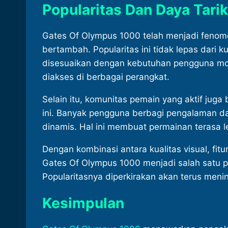
Popularitas Dan Daya Tarik
Gates Of Olympus 1000 telah menjadi fenom
bertambah. Popularitas ini tidak lepas dari k
disesuaikan dengan kebutuhan pengguna mo
diakses di berbagai perangkat.
Selain itu, komunitas pemain yang aktif jug
ini. Banyak pengguna berbagi pengalaman da
dinamis. Hal ini membuat permainan terasa 
Dengan kombinasi antara kualitas visual, fitur
Gates Of Olympus 1000 menjadi salah satu p
Popularitasnya diperkirakan akan terus menin
Kesimpulan