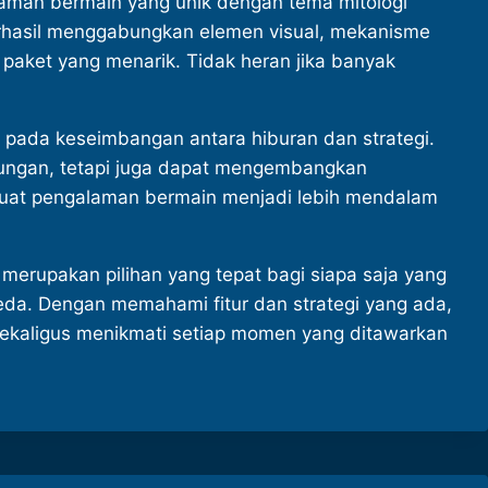
man bermain yang unik dengan tema mitologi
 berhasil menggabungkan elemen visual, mekanisme
u paket yang menarik. Tidak heran jika banyak
k pada keseimbangan antara hiburan dan strategi.
ungan, tetapi juga dapat mengembangkan
mbuat pengalaman bermain menjadi lebih mendalam
merupakan pilihan yang tepat bagi siapa saja yang
eda. Dengan memahami fitur dan strategi yang ada,
kaligus menikmati setiap momen yang ditawarkan