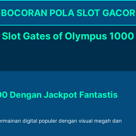
BOCORAN POLA SLOT GACOR
Slot Gates of Olympus 1000
00 Dengan Jackpot Fantastis
ermainan digital populer dengan visual megah dan