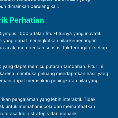
un dimainkan berulang kali.
ik Perhatian
ympus 1000 adalah fitur-fiturnya yang inovatif.
a yang dapat meningkatkan nilai kemenangan
cara acak, memberikan sensasi tak terduga di setiap
s yang dapat memicu putaran tambahan. Fitur ini
n karena membuka peluang mendapatkan hasil yang
pemain dapat merasakan peningkatan nilai yang
ikan pengalaman yang lebih interaktif. Tidak
jak untuk memahami pola dan memanfaatkan
 terasa lebih strategis dan menarik.