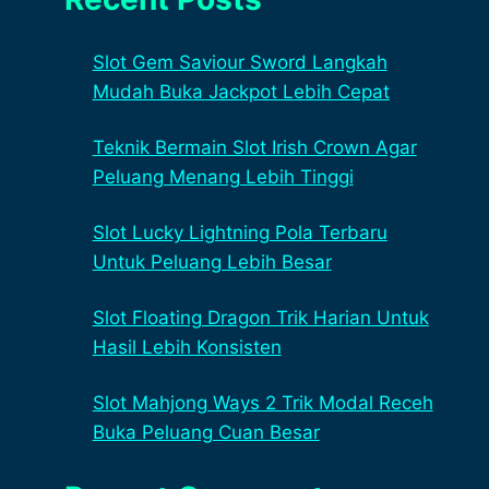
Slot Gem Saviour Sword Langkah
Mudah Buka Jackpot Lebih Cepat
Teknik Bermain Slot Irish Crown Agar
Peluang Menang Lebih Tinggi
Slot Lucky Lightning Pola Terbaru
Untuk Peluang Lebih Besar
Slot Floating Dragon Trik Harian Untuk
Hasil Lebih Konsisten
Slot Mahjong Ways 2 Trik Modal Receh
Buka Peluang Cuan Besar