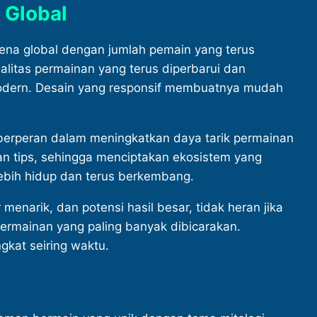
 Global
ena global dengan jumlah pemain yang terus
ualitas permainan yang terus diperbarui dan
dern. Desain yang responsif membuatnya mudah
a berperan dalam meningkatkan daya tarik permainan
n tips, sehingga menciptakan ekosistem yang
lebih hidup dan terus berkembang.
 menarik, dan potensi hasil besar, tidak heran jika
ermainan yang paling banyak dibicarakan.
gkat seiring waktu.