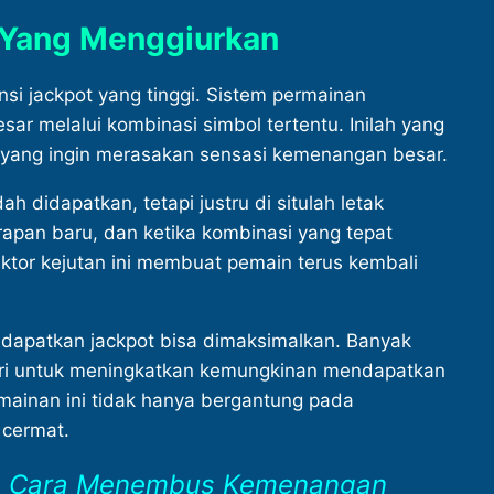
s Yang Menggiurkan
si jackpot yang tinggi. Sistem permainan
r melalui kombinasi simbol tertentu. Inilah yang
 yang ingin merasakan sensasi kemenangan besar.
h didapatkan, tetapi justru di situlah letak
apan baru, dan ketika kombinasi yang tepat
ktor kejutan ini membuat pemain terus kembali
apatkan jackpot bisa dimaksimalkan. Banyak
ri untuk meningkatkan kemungkinan mendapatkan
rmainan ini tidak hanya bergantung pada
 cermat.
t: Cara Menembus Kemenangan