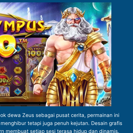
k dewa Zeus sebagai pusat cerita, permainan ini
enghibur tetapi juga penuh kejutan. Desain grafis
n membuat setiap sesi terasa hidup dan dinamis.