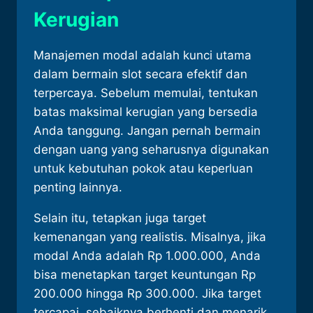
Kerugian
Manajemen modal adalah kunci utama
dalam bermain slot secara efektif dan
terpercaya. Sebelum memulai, tentukan
batas maksimal kerugian yang bersedia
Anda tanggung. Jangan pernah bermain
dengan uang yang seharusnya digunakan
untuk kebutuhan pokok atau keperluan
penting lainnya.
Selain itu, tetapkan juga target
kemenangan yang realistis. Misalnya, jika
modal Anda adalah Rp 1.000.000, Anda
bisa menetapkan target keuntungan Rp
200.000 hingga Rp 300.000. Jika target
tercapai, sebaiknya berhenti dan menarik