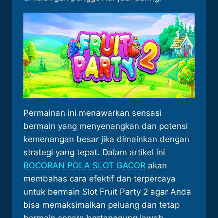
Permainan ini menawarkan sensasi
bermain yang menyenangkan dan potensi
kemenangan besar jika dimainkan dengan
strategi yang tepat. Dalam artikel ini
BOCORAN POLA SLOT GACOR
akan
membahas cara efektif dan terpercaya
untuk bermain Slot Fruit Party 2 agar Anda
bisa memaksimalkan peluang dan tetap