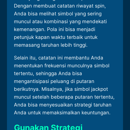
Dengan membuat catatan riwayat spin,
Anda bisa melihat simbol yang sering
muncul atau kombinasi yang mendekati
kemenangan. Pola ini bisa menjadi
petunjuk kapan waktu terbaik untuk
memasang taruhan lebih tinggi.
Selain itu, catatan ini membantu Anda
menentukan frekuensi munculnya simbol
tertentu, sehingga Anda bisa
mengantisipasi peluang di putaran
berikutnya. Misalnya, jika simbol jackpot
muncul setelah beberapa putaran tertentu,
Anda bisa menyesuaikan strategi taruhan
Anda untuk memaksimalkan keuntungan.
Gunakan Strategi