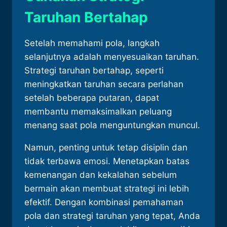
Taruhan Bertahap
Setelah memahami pola, langkah
selanjutnya adalah menyesuaikan taruhan.
Strategi taruhan bertahap, seperti
meningkatkan taruhan secara perlahan
setelah beberapa putaran, dapat
membantu memaksimalkan peluang
menang saat pola menguntungkan muncul.
Namun, penting untuk tetap disiplin dan
tidak terbawa emosi. Menetapkan batas
kemenangan dan kekalahan sebelum
bermain akan membuat strategi ini lebih
efektif. Dengan kombinasi pemahaman
pola dan strategi taruhan yang tepat, Anda