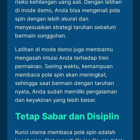
risiko kehilangan uang asli. Dengan latihan
di mode demo, Anda bisa mengenali pola
spin dengan lebih akurat dan
menyesuaikan strategi taruhan sebelum
bermain sungguhan.
Latihan di mode demo juga membantu
mengasah intuisi Anda terhadap tren
permainan. Seiring waktu, kemampuan
membaca pola spin akan meningkat,
sehingga saat bermain dengan taruhan
nyata, Anda sudah memiliki pengalaman
dan keyakinan yang lebih besar.
Tetap Sabar dan Disiplin
Kunci utama membaca pola spin adalah