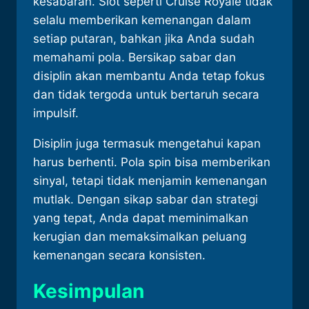
kesabaran. Slot seperti Cruise Royale tidak
selalu memberikan kemenangan dalam
setiap putaran, bahkan jika Anda sudah
memahami pola. Bersikap sabar dan
disiplin akan membantu Anda tetap fokus
dan tidak tergoda untuk bertaruh secara
impulsif.
Disiplin juga termasuk mengetahui kapan
harus berhenti. Pola spin bisa memberikan
sinyal, tetapi tidak menjamin kemenangan
mutlak. Dengan sikap sabar dan strategi
yang tepat, Anda dapat meminimalkan
kerugian dan memaksimalkan peluang
kemenangan secara konsisten.
Kesimpulan