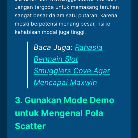
Jangan tergoda untuk memasang taruhan
sangat besar dalam satu putaran, karena
meski berpotensi menang besar, risiko
kehabisan modal juga tinggi.
Baca Juga:
Rahasia
Bermain Slot
Smugglers Cove Agar
Mencapai Maxwin
3. Gunakan Mode Demo
untuk Mengenal Pola
Scatter