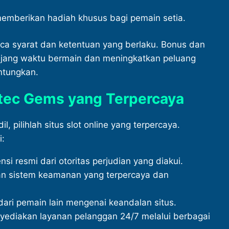
 memberikan hadiah khusus bagi pemain setia.
a syarat dan ketentuan yang berlaku. Bonus dan
njang waktu bermain dan meningkatkan peluang
ntungkan.
ztec Gems yang Terpercaya
pilihlah situs slot online yang terpercaya.
i:
ensi resmi dari otoritas perjudian yang diakui.
an sistem keamanan yang terpercaya dan
 dari pemain lain mengenai keandalan situs.
nyediakan layanan pelanggan 24/7 melalui berbagai