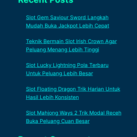
Slot Gem Saviour Sword Langkah
Mudah Buka Jackpot Lebih Cepat
Teknik Bermain Slot Irish Crown Agar
Peluang Menang Lebih Tinggi
Slot Lucky Lightning Pola Terbaru
Untuk Peluang Lebih Besar
Slot Floating Dragon Trik Harian Untuk
Hasil Lebih Konsisten
Slot Mahjong Ways 2 Trik Modal Receh
Buka Peluang Cuan Besar