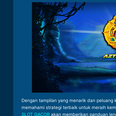
Dengan tampilan yang menarik dan peluang
memahami strategi terbaik untuk meraih kem
SLOT GACOR
akan memberikan panduan le