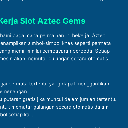
Kerja Slot Aztec Gems
hami bagaimana permainan ini bekerja. Aztec
menampilkan simbol-simbol khas seperti permata
yang memiliki nilai pembayaran berbeda. Setiap
mesin akan memutar gulungan secara otomatis.
gai permata tertentu yang dapat menggantikan
 kemenangan.
 putaran gratis jika muncul dalam jumlah tertentu.
ntuk memutar gulungan secara otomatis dalam
l setiap kali.