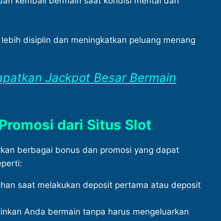
dan kembali bermain saat kondisi mental dan
lebih disiplin dan meningkatkan peluang menang
apatkan Jackpot Besar Bermain
romosi dari Situs Slot
rkan berbagai bonus dan promosi yang dapat
perti:
han saat melakukan deposit pertama atau deposit
kinkan Anda bermain tanpa harus mengeluarkan