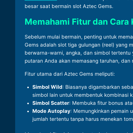
besar saat bermain slot Aztec Gems.
Memahami Fitur dan Cara 
Sebelum mulai bermain, penting untuk mema
Gems adalah slot tiga gulungan (reel) yang 
berwarna-warni, angka, dan simbol tertentu 
putaran Anda akan memasang taruhan, dan 
Fitur utama dari Aztec Gems meliputi:
Simbol Wild
: Biasanya digambarkan seba
simbol lain untuk membentuk kombinasi
Simbol Scatter
: Membuka fitur bonus atau
Mode Autoplay
: Memungkinkan pemain u
jumlah tertentu tanpa harus menekan tombo