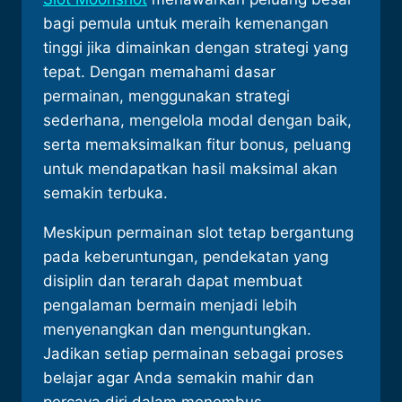
bagi pemula untuk meraih kemenangan
tinggi jika dimainkan dengan strategi yang
tepat. Dengan memahami dasar
permainan, menggunakan strategi
sederhana, mengelola modal dengan baik,
serta memaksimalkan fitur bonus, peluang
untuk mendapatkan hasil maksimal akan
semakin terbuka.
Meskipun permainan slot tetap bergantung
pada keberuntungan, pendekatan yang
disiplin dan terarah dapat membuat
pengalaman bermain menjadi lebih
menyenangkan dan menguntungkan.
Jadikan setiap permainan sebagai proses
belajar agar Anda semakin mahir dan