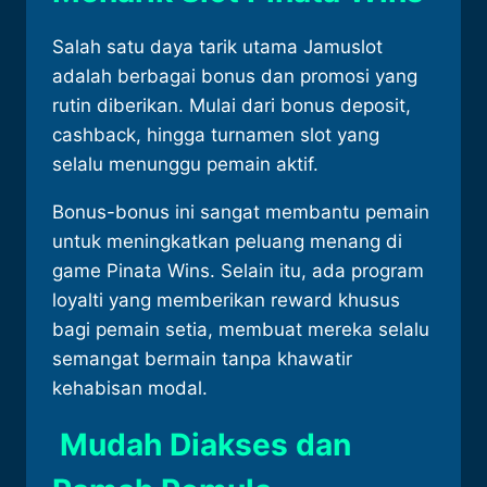
Salah satu daya tarik utama Jamuslot
adalah berbagai bonus dan promosi yang
rutin diberikan. Mulai dari bonus deposit,
cashback, hingga turnamen slot yang
selalu menunggu pemain aktif.
Bonus-bonus ini sangat membantu pemain
untuk meningkatkan peluang menang di
game Pinata Wins. Selain itu, ada program
loyalti yang memberikan reward khusus
bagi pemain setia, membuat mereka selalu
semangat bermain tanpa khawatir
kehabisan modal.
Mudah Diakses dan