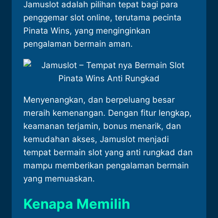
Jamuslot adalah pilihan tepat bagi para
penggemar slot online, terutama pecinta
Pinata Wins, yang menginginkan
pengalaman bermain aman.
Menyenangkan, dan berpeluang besar
meraih kemenangan. Dengan fitur lengkap,
keamanan terjamin, bonus menarik, dan
kemudahan akses, Jamuslot menjadi
tempat bermain slot yang anti rungkad dan
mampu memberikan pengalaman bermain
yang memuaskan.
Kenapa Memilih