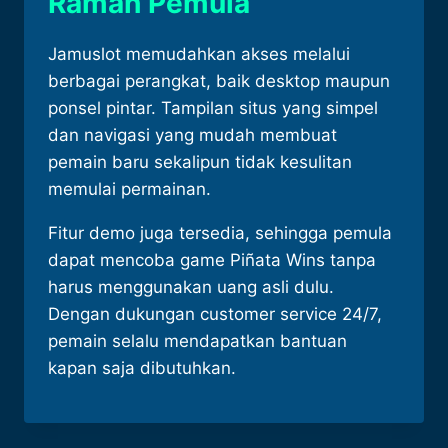
Ramah Pemula
Jamuslot memudahkan akses melalui
berbagai perangkat, baik desktop maupun
ponsel pintar. Tampilan situs yang simpel
dan navigasi yang mudah membuat
pemain baru sekalipun tidak kesulitan
memulai permainan.
Fitur demo juga tersedia, sehingga pemula
dapat mencoba game Piñata Wins tanpa
harus menggunakan uang asli dulu.
Dengan dukungan customer service 24/7,
pemain selalu mendapatkan bantuan
kapan saja dibutuhkan.