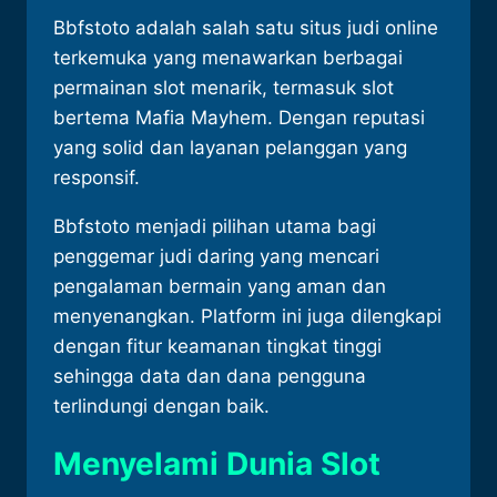
Bbfstoto adalah salah satu situs judi online
terkemuka yang menawarkan berbagai
permainan slot menarik, termasuk slot
bertema Mafia Mayhem. Dengan reputasi
yang solid dan layanan pelanggan yang
responsif.
Bbfstoto menjadi pilihan utama bagi
penggemar judi daring yang mencari
pengalaman bermain yang aman dan
menyenangkan. Platform ini juga dilengkapi
dengan fitur keamanan tingkat tinggi
sehingga data dan dana pengguna
terlindungi dengan baik.
Menyelami Dunia Slot