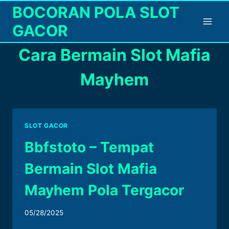
Skip
BOCORAN POLA SLOT
to
GACOR
content
Cara Bermain Slot Mafia
Mayhem
SLOT GACOR
Bbfstoto – Tempat
Bermain Slot Mafia
Mayhem Pola Tergacor
05/28/2025