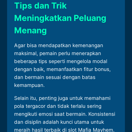
Tips dan Trik
Meningkatkan Peluang
Menang
Agar bisa mendapatkan kemenangan
maksimal, pemain perlu menerapkan
beberapa tips seperti mengelola modal
dengan baik, memanfaatkan fitur bonus,
dan bermain sesuai dengan batas
kemampuan.
Selain itu, penting juga untuk memahami
pola tergacor dan tidak terlalu sering
mengikuti emosi saat bermain. Konsistensi
dan disiplin adalah kunci utama untuk
meraih hasil terbaik di slot Mafia Mayhem.