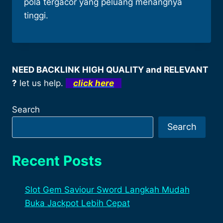
pola tergacor yang peluang menangnya
tinggi.
NEED BACKLINK HIGH QUALITY and RELEVANT
?
let us help.
click here
Search
Search
Recent Posts
Slot Gem Saviour Sword Langkah Mudah
Buka Jackpot Lebih Cepat